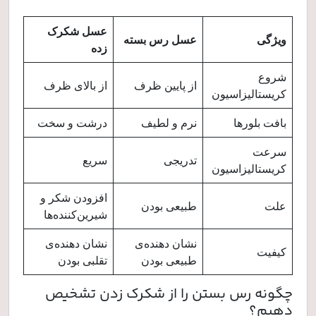
عسل شکرک
ویژگی
عسل رس بسته
زده
شروع
از پایین ظرف
از بالای ظرف
کریستالیزاسیون
بافت بلورها
نرم و لطیف
درشت و سخت
سرعت
تدریجی
سریع
کریستالیزاسیون
افزودن شکر و
علت
طبیعی بودن
شیرین‌کننده‌ها
نشان دهنده‌ی
نشان دهنده‌ی
کیفیت
طبیعی بودن
تقلبی بودن
چگونه رس بستن را از شکرک زدن تشخیص
دهیم؟