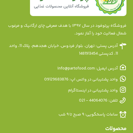
فروشگاه پرتوفود در سال ۱۳۹۷ با هدف معرفی چای ارگانیک و مرغوب
شمال فعالیت خود را آغاز نمود.
آدرس پستی: تهران، بلوار فردوس، خیابان هجدهم، پلاک 11، واحد
11، کدپستی 1481913454
آدرس ایمیل: info@partofood.com
واحد پشتیبانی در واتس اپ: 09129683876
واحد پشتیبانی در اینستاگرام
تلفن: 44064076 - 021
ساعات پاسخگویی: ۹ صبح تا ۹ شب
محصولات