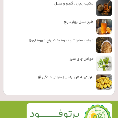
ترکیب زنیان ، گردو و عسل
طبع عسل بهار نارنج
فواید، مضرات و نحوه پخت برنج قهوه ای🍚
خواص چای سبز
طرز تهیه نان برنجی زعفرانی خانگی 🍯